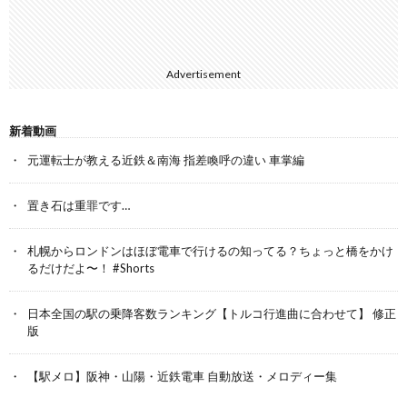
Advertisement
新着動画
元運転士が教える近鉄＆南海 指差喚呼の違い 車掌編
置き石は重罪です…
札幌からロンドンはほぼ電車で行けるの知ってる？ちょっと橋をかけ
るだけだよ〜！ #Shorts
日本全国の駅の乗降客数ランキング【トルコ行進曲に合わせて】 修正
版
【駅メロ】阪神・山陽・近鉄電車 自動放送・メロディー集