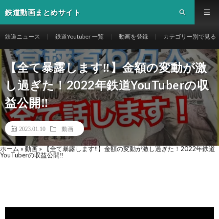
鉄道動画まとめサイト
鉄道ニュース
鉄道Youtuber 一覧
動画を登録
カテゴリー別で見る
【全て暴露します‼️】金額の変動が激
し過ぎた！2022年鉄道YouTuberの収
益公開‼️
2023.01.10
動画
ホーム
»
動画
»
【全て暴露します‼️】金額の変動が激し過ぎた！2022年鉄道
YouTuberの収益公開‼️