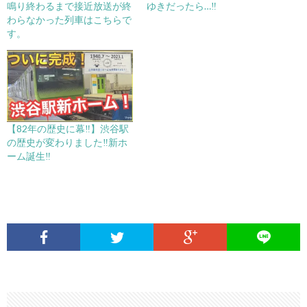
鳴り終わるまで接近放送が終
ゆきだったら…‼️
わらなかった列車はこちらで
す。
【82年の歴史に幕‼️】渋谷駅
の歴史が変わりました‼️新ホ
ーム誕生‼️