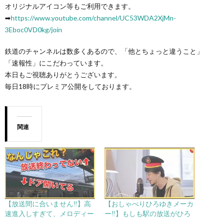
オリジナルアイコン等もご利用できます。
➡︎
https://www.youtube.com/channel/UC53WDA2XjMn-
3Eboc0VD0kg/join
鉄道のチャンネルは数多くあるので、「他とちょっと違うこと」
「速報性」にこだわっています。
本日もご視聴ありがとうございます。
毎日18時にプレミア公開をしております。
関連
【放送間に合いません‼️】高
【おしゃべりひろゆきメーカ
速進入しすぎて、メロディー
ー‼️】もしも駅の放送がひろ