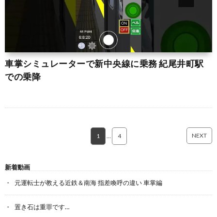
車掌シミュレーターで新中央線に乗務 紀尾井町駅
での乗降
NEXT
1
…
4
新着動画
元運転士が教える近鉄＆南海 指差喚呼の違い 車掌編
置き石は重罪です…