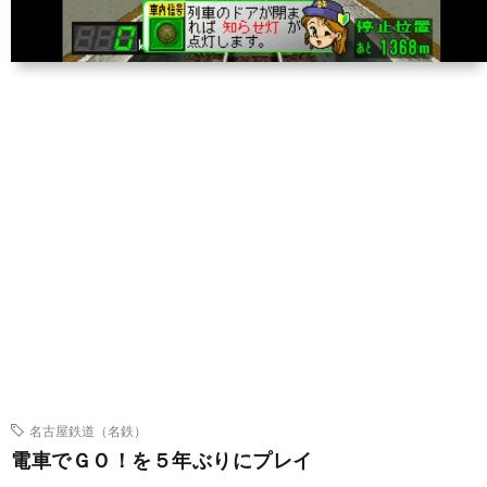
名古屋鉄道（名鉄）
電車でＧＯ！を５年ぶりにプレイ