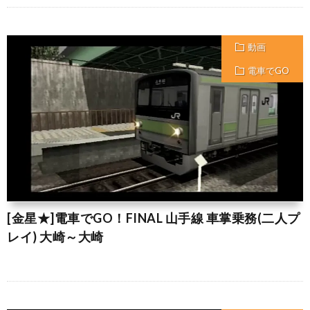
動画
電車でGO
[金星★]電車でGO！FINAL 山手線 車掌乗務(二人プ
レイ) 大崎～大崎