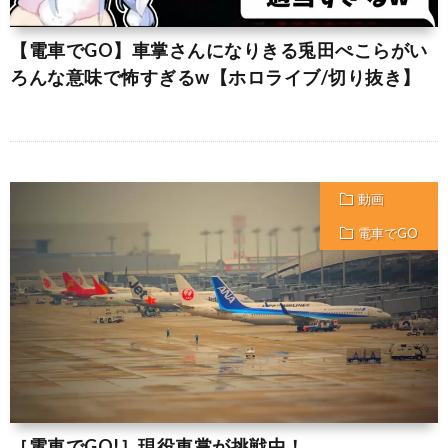
【電車でGO】車掌さんになりきる兎田ぺこらがい
ろんな意味で怖すぎるw【ホロライブ/切り抜き】
動画
電車でGO
［電車でGO!］現役車掌が挑戦中！