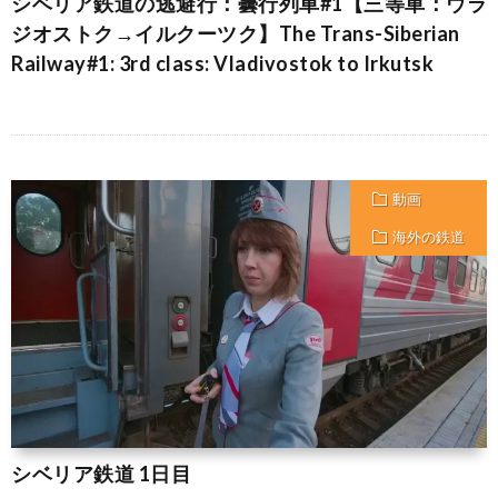
シベリア鉄道の逃避行：曇行列車#1【三等車：ウラ
ジオストク→イルクーツク】The Trans-Siberian
Railway#1: 3rd class: Vladivostok to Irkutsk
動画
海外の鉄道
シベリア鉄道 1日目