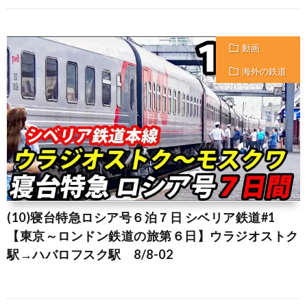
動画
海外の鉄道
(10)寝台特急ロシア号６泊７日 シベリア鉄道#1
【東京～ロンドン鉄道の旅第６日】ウラジオストク
駅→ハバロフスク駅 8/8-02