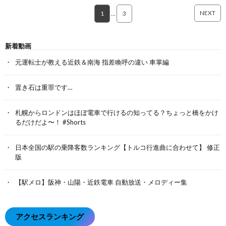
NEXT
1
…
3
新着動画
元運転士が教える近鉄＆南海 指差喚呼の違い 車掌編
置き石は重罪です…
札幌からロンドンはほぼ電車で行けるの知ってる？ちょっと橋をかけ
るだけだよ〜！ #Shorts
日本全国の駅の乗降客数ランキング【トルコ行進曲に合わせて】 修正
版
【駅メロ】阪神・山陽・近鉄電車 自動放送・メロディー集
アクセスランキング