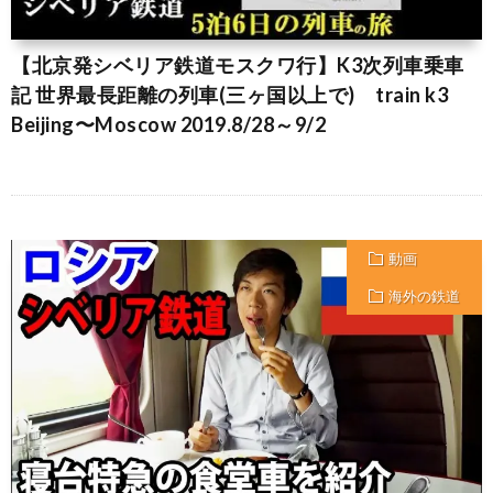
【北京発シベリア鉄道モスクワ行】K3次列車乗車
記 世界最長距離の列車(三ヶ国以上で) train k3
Beijing〜Moscow 2019.8/28～9/2
動画
海外の鉄道