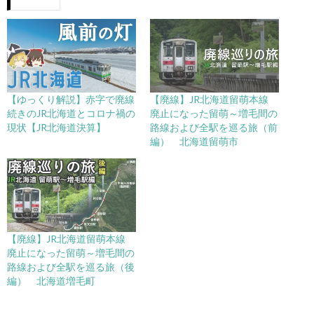
【ゆっくり解説】赤字で廃線
【廃線】JR北海道留萌本線
続きのJR北海道とコロナ禍の
廃止になった留萌～増毛間の
現状【JR北海道決算】
路線および全駅を巡る旅（前
編） 北海道留萌市
【廃線】JR北海道留萌本線
廃止になった留萌～増毛間の
路線および全駅を巡る旅（後
編） 北海道増毛町