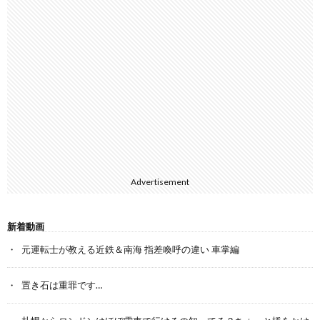
Advertisement
新着動画
元運転士が教える近鉄＆南海 指差喚呼の違い 車掌編
置き石は重罪です…