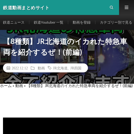
鉄道動画まとめサイト
鉄道ニュース
鉄道Youtuber 一覧
動画を登録
カテゴリー別で見る
【8種類】JR北海道のイカれた特急車
両を紹介するぜ！(前編)
2022.12.12
動画
JR北海道
,
JR四国
ホーム
»
動画
»
【8種類】JR北海道のイカれた特急車両を紹介するぜ！(前編)