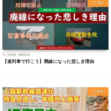
廃線
JR四国
,
相模鉄道
【迷列車で行こう】廃線になった悲しき理由
動画