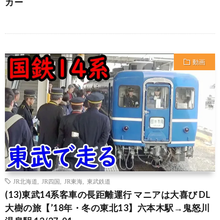
カー
動画
JR北海道
,
JR四国
,
JR東海
,
東武鉄道
(13)東武14系客車の長距離運行 マニアは大喜び DL
大樹の旅【’18年・冬の東北13】六本木駅→鬼怒川