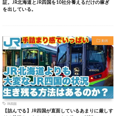
証。JR北海道とJR四国を10社分養えるだけの稼ぎ
を出している。
動画
JR四国
【詰んでる】JR四国が直面しているあまりに厳しす