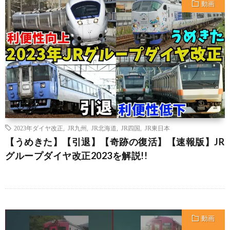
動画
2023年ダイヤ改正
,
JR九州
,
JR北海道
,
JR四国
,
JR東日本
【うめきた】【引退】【奇跡の復活】【速報版】JR
グループダイヤ改正2023を解説!!
動画