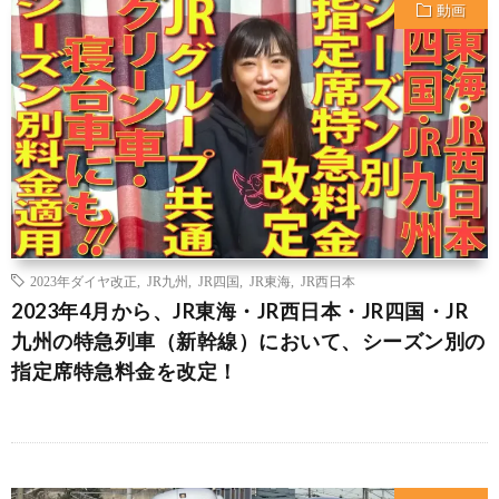
動画
2023年ダイヤ改正
,
JR九州
,
JR四国
,
JR東海
,
JR西日本
2023年4月から、JR東海・JR西日本・JR四国・JR
九州の特急列車（新幹線）において、シーズン別の
指定席特急料金を改定！