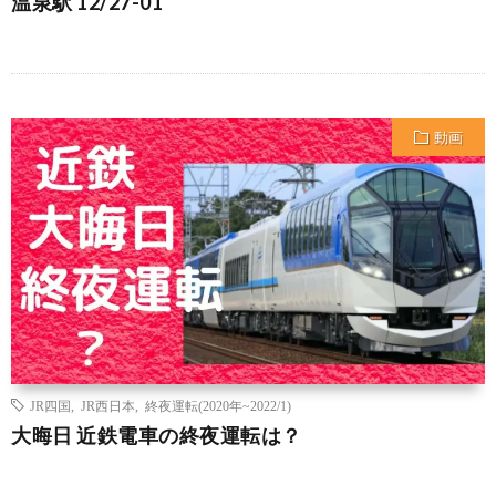
温泉駅 12/27-01
動画
JR四国
,
JR西日本
,
終夜運転(2020年~2022/1)
大晦日 近鉄電車の終夜運転は？