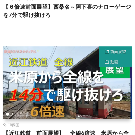
【６倍速前面展望】西桑名～阿下喜のナローゲージ
を7分で駆け抜けろ
前面展望
動画
JR四国
【近江鉄道 前面展望】 全線6倍速 米原から全