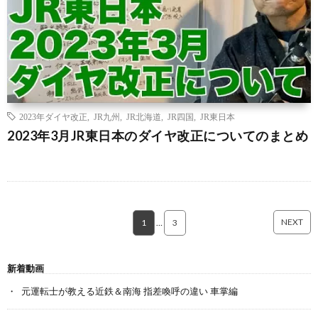
2023年ダイヤ改正
,
JR九州
,
JR北海道
,
JR四国
,
JR東日本
2023年3月JR東日本のダイヤ改正についてのまとめ
NEXT
1
…
3
新着動画
元運転士が教える近鉄＆南海 指差喚呼の違い 車掌編