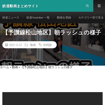
鉄道動画まとめサイト
鉄道ニュース
鉄道Youtuber 一覧
動画を登録
カテゴリー別で見る
【予讃線松山地区】朝ラッシュの様子
2022.12.22
動画
JR四国
ホーム
»
動画
»
【予讃線松山地区】朝ラッシュの様子