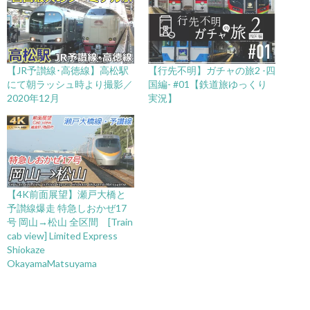
【JR予讃線･高徳線】高松駅
【行先不明】ガチャの旅2 -四
にて朝ラッシュ時より撮影／
国編- #01【鉄道旅ゆっくり
2020年12月
実況】
【4K前面展望】瀬戸大橋と
予讃線爆走 特急しおかぜ17
号 岡山→松山 全区間 [Train
cab view] Limited Express
Shiokaze
OkayamaMatsuyama