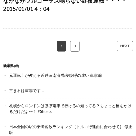
なかなかフルコーラス鳴らない終夜運転・・・・
2015/01/01 4：04
NEXT
1
…
3
新着動画
元運転士が教える近鉄＆南海 指差喚呼の違い 車掌編
置き石は重罪です…
札幌からロンドンはほぼ電車で行けるの知ってる？ちょっと橋をかけ
るだけだよ〜！ #Shorts
日本全国の駅の乗降客数ランキング【トルコ行進曲に合わせて】 修正
版