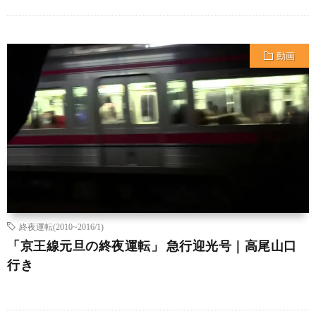
動画
終夜運転(2010~2016/1)
「京王線元旦の終夜運転」 急行迎光号｜高尾山口
行き