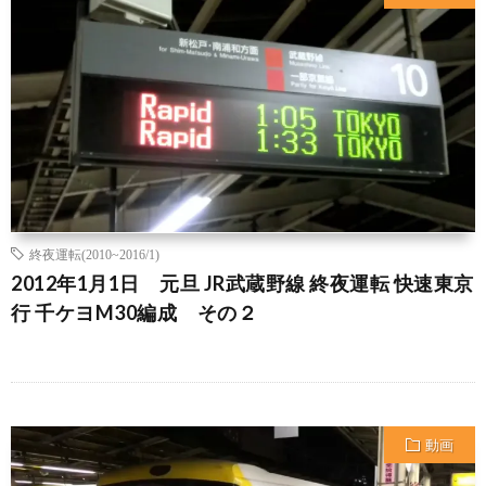
終夜運転(2010~2016/1)
2012年1月1日 元旦 JR武蔵野線 終夜運転 快速東京
行 千ケヨM30編成 その２
動画