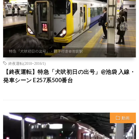
終夜運転(2010~2016/1)
【終夜運転】特急「犬吠初日の出号」@池袋 入線・
発車シーン E257系500番台
動画