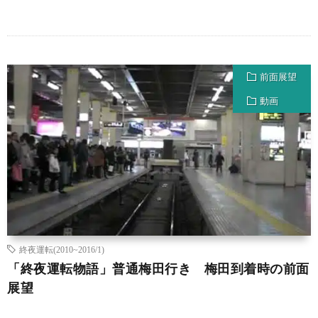
前面展望
動画
終夜運転(2010~2016/1)
「終夜運転物語」普通梅田行き 梅田到着時の前面
展望