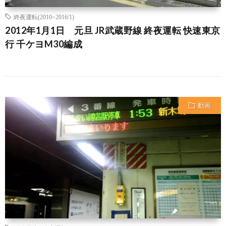
終夜運転(2010~2016/1)
2012年1月1日 元旦 JR武蔵野線 終夜運転 快速東京
行 千ケヨM30編成
動画