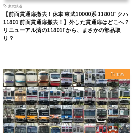
東武鉄道
【前面貫通扉撤去！休車 東武10000系 11801F クハ
11801 前面貫通扉撤去！】外した貫通扉はどこへ？
リニューアル済の11801Fから、まさかの部品取
り？
動画