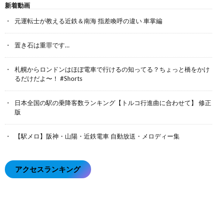
新着動画
元運転士が教える近鉄＆南海 指差喚呼の違い 車掌編
置き石は重罪です…
札幌からロンドンはほぼ電車で行けるの知ってる？ちょっと橋をかけ
るだけだよ〜！ #Shorts
日本全国の駅の乗降客数ランキング【トルコ行進曲に合わせて】 修正
版
【駅メロ】阪神・山陽・近鉄電車 自動放送・メロディー集
アクセスランキング