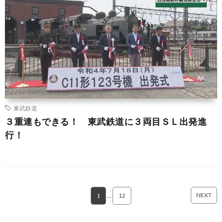
東武鉄道
３重連もできる！ 東武鉄道に３両目ＳＬ出発進
行！
NEXT
1
…
12