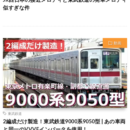
似すぎな件
動画
東武鉄道
2編成だけ製造！東武鉄道9000系9050型 | あの車両
と同一のVVVFインバータを使用！