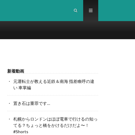
新着動画
元運転士が教える近鉄＆南海 指差喚呼の違
い 車掌編
置き石は重罪です…
札幌からロンドンはほぼ電車で行けるの知っ
てる？ちょっと橋をかけるだけだよ〜！
#Shorts