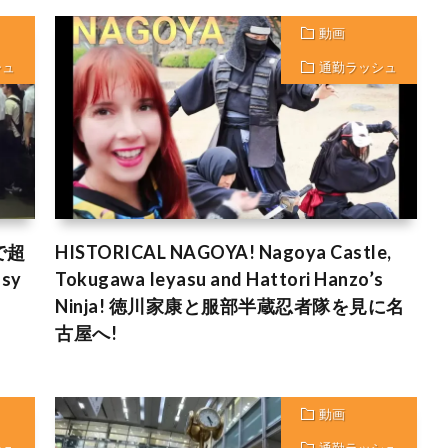
動画
シュ
通勤ラッシュ
で超
HISTORICAL NAGOYA! Nagoya Castle,
sy
Tokugawa Ieyasu and Hattori Hanzo’s
Ninja! 徳川家康と服部半蔵忍者隊を見に名
古屋へ!
動画