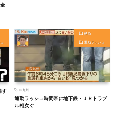
度全
動画
シュ
通勤ラッシュ
雑す
JR九州
通勤ラッシュ時間帯に地下鉄・ＪＲトラブ
ル相次ぐ