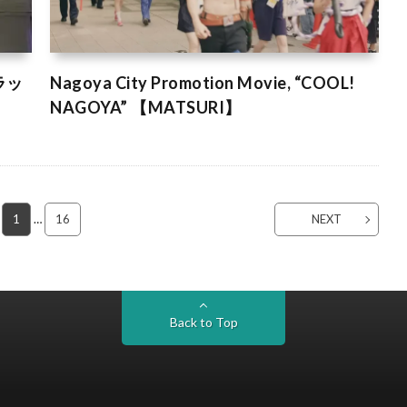
ラッ
Nagoya City Promotion Movie, “COOL!
NAGOYA” 【MATSURI】
1
…
16
NEXT
Back to Top