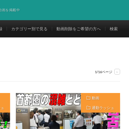
道動画を掲載中
録
カテゴリー別で見る
動画削除をご希望の方へ
検索
1/16ページ
>
動画
シュ
通勤ラッシュ