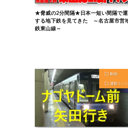
★脅威の2分間隔★日本一短い間隔で運
する地下鉄を見てきた ～名古屋市営
鉄東山線～
動画
通勤ラッ